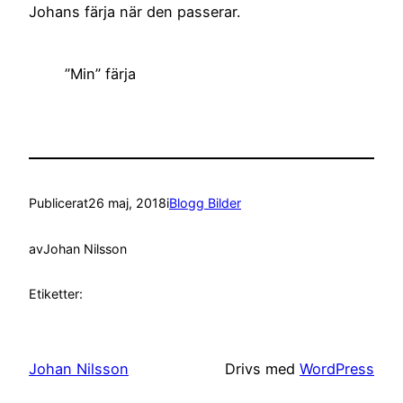
Johans färja när den passerar.
”Min” färja
Publicerat
26 maj, 2018
i
Blogg Bilder
av
Johan Nilsson
Etiketter:
Johan Nilsson
Drivs med
WordPress