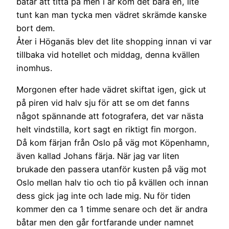
båtar att titta på men i år kom det bara en, lite
tunt kan man tycka men vädret skrämde kanske
bort dem.
Åter i Höganäs blev det lite shopping innan vi var
tillbaka vid hotellet och middag, denna kvällen
inomhus.
Morgonen efter hade vädret skiftat igen, gick ut
på piren vid halv sju för att se om det fanns
något spännande att fotografera, det var nästa
helt vindstilla, kort sagt en riktigt fin morgon.
Då kom färjan från Oslo på väg mot Köpenhamn,
även kallad Johans färja. När jag var liten
brukade den passera utanför kusten på väg mot
Oslo mellan halv tio och tio på kvällen och innan
dess gick jag inte och lade mig. Nu för tiden
kommer den ca 1 timme senare och det är andra
båtar men den går fortfarande under namnet