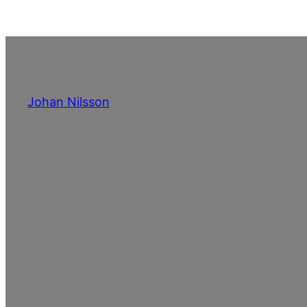
Hoppa
till
innehåll
Johan Nilsson