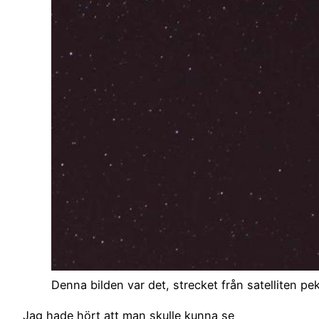
Denna bilden var det, strecket från satelliten pe
Jag hade hört att man skulle kunna se