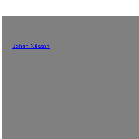
Hoppa
till
innehåll
Johan Nilsson