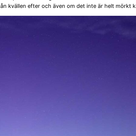
ån kvällen efter och även om det inte är helt mörkt ka